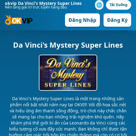
okvip Da Vinci's Mystery Super Lines
🌐
Tải Xuống
Nền tảng giải trí trực tuyến hàng đầu
Đăng Nhập
Đăng Ký
Da Vinci's Mystery Super Lines
Da Vinci's Mystery Super Lines là một trong những sản
phẩm nổi bật nhất năm nay tại OKVIP. Với đồ họa sắc nét
và hiệu ứng âm thanh sống động, trò chơi này chắc chắn
sẽ mang lại cho bạn những trải nghiệm khó quên. Hãy
khám phá thế giới bí ẩn của Leonardo da Vinci cùng các
biểu tượng cổ xưa đầy sức mạnh. Bạn không chỉ được tận
hưởng cảm giác hồi hộp khi chiến thắng mà còn có cơ hội