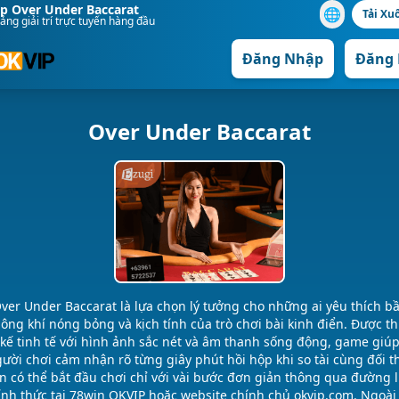
p Over Under Baccarat
🌐
Tải Xu
ảng giải trí trực tuyến hàng đầu
Đăng Nhập
Đăng 
Over Under Baccarat
ver Under Baccarat là lựa chọn lý tưởng cho những ai yêu thích b
ông khí nóng bỏng và kịch tính của trò chơi bài kinh điển. Được th
kế tinh tế với hình ảnh sắc nét và âm thanh sống động, game giú
ười chơi cảm nhận rõ từng giây phút hồi hộp khi so tài cùng đối t
n có thể bắt đầu chơi chỉ với vài bước đơn giản thông qua đường l
ính thức tại 78win OKVIP hoặc website chính chủ okvip.com. Ngoài 